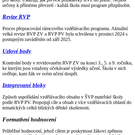
určeny k přímému převzetí - každá škola musí program přizpůsobit.
Revize RVP
Proces přepracování rámcového vzdělávacího programu. Aktuální
velká revize RVP ZV a RVP PV byla schválena v prosinci 2024 s
postupným zaváděním od září 2025.
Uzlové body
Kontrolní body v revidovaném RVP ZV na konci 3., 5. a 9. ročníku,
ke kterým jsou vztaženy očekávané výsledky učení. Škola v nich
ověřuje, kam žák ve svém učení dospěl.
Integrované bloky
Způsob uspořádání vzdělávacího obsahu v ŠVP mateřské školy
podle RVP PV. Propojují cíle a obsah z více vzdělávacích oblastí do
tematických celků blízkých dětské zkušenosti.
Formativní hodnocení
Průběžné hodnocení, jehož cílem je poskytnout žákovi zpětnou