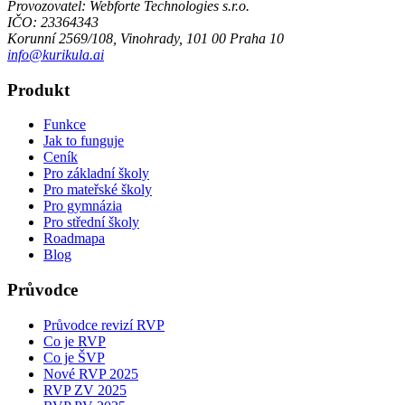
Provozovatel:
Webforte Technologies s.r.o.
IČO:
23364343
Korunní 2569/108, Vinohrady, 101 00 Praha 10
info@kurikula.ai
Produkt
Funkce
Jak to funguje
Ceník
Pro základní školy
Pro mateřské školy
Pro gymnázia
Pro střední školy
Roadmapa
Blog
Průvodce
Průvodce revizí RVP
Co je RVP
Co je ŠVP
Nové RVP 2025
RVP ZV 2025