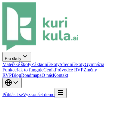
Pro školy
Mateřské školy
Základní školy
Střední školy
Gymnázia
Funkce
Jak to funguje
Ceník
Průvodce RVP
Změny
RVP
Blog
Roadmapa
O nás
Kontakt
Přihlásit se
Vyzkoušet demo