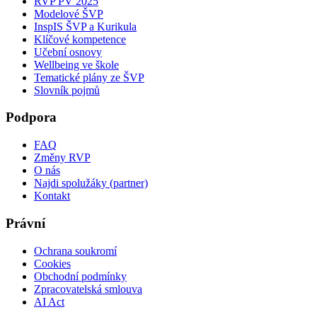
RVP PV 2025
Modelové ŠVP
InspIS ŠVP a Kurikula
Klíčové kompetence
Učební osnovy
Wellbeing ve škole
Tematické plány ze ŠVP
Slovník pojmů
Podpora
FAQ
Změny RVP
O nás
Najdi spolužáky (partner)
Kontakt
Právní
Ochrana soukromí
Cookies
Obchodní podmínky
Zpracovatelská smlouva
AI Act