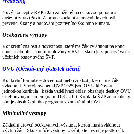
Wellbeing
Nový koncept v RVP 2025 zaměřený na celkovou pohodu a
duševní zdraví žáků. Zahrnuje sociální a emoční dovednosti,
prevenci šikany a budování pozitivního školního klimatu.
Očekávané výstupy
Konkrétní znalosti a dovednosti, které má žák zvládnout na konci
daného období. Jsou formulovány v RVP a škola je zapracovává do
učebních osnov svého ŠVP.
OVU (Očekávaný výsledek učení)
Konkrétní formulace dovednosti nebo znalosti, kterou má žák
zvládnout. V revidovaném RVP 2025 jsou OVU klíčovou
jednotkou kurikula - každá vzdělávací oblast obsahuje desítky OVU
s definovaným kódem (např. D-9-1-01). Kurikula ŠVP automaticky
páruje obsah školního programu s konkrétními OVU.
Minimální výstupy
Základní úroveň očekávaných výstupů, kterou musí zvládnout
všichni žáci. Škola může výstupy rozšířit, ale nesmí je podkročit.