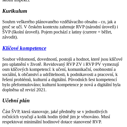
Kurikulum
Souhrn veškerého plánovaného vzdělávacího obsahu - co, jak a
proč se učí. V českém kontextu zahrnuje RVP (národní úroveň) i
ŠVP (školní úroveň). Pojem pochází z latiny (currere = běžet,
závodit).
Klíčové kompetence
Soubor vědomostí, dovedností, postojů a hodnot, které jsou klíčové
pro uplatnění v životě. Revidovaný RVP ZV i RVP PV vymezují
osm klíčových kompetencí: k učení, komunikační, osobnostní a
sociální, k občanství a udržitelnosti, k podnikavosti a pracovní, k
řešení problémů, kulturní a digitální. Původních šest kompetencí
bylo přeformulováno; kulturní kompetence je nová a digitální byla
doplněna už revizí 2021.
Učební plán
Část ŠVP, která stanovuje, jaké předměty se v jednotlivých
ročnících vyučují a kolik hodin týdně jim je věnováno. Musí
respektovat minimální hodinové dotace stanovené RVP.