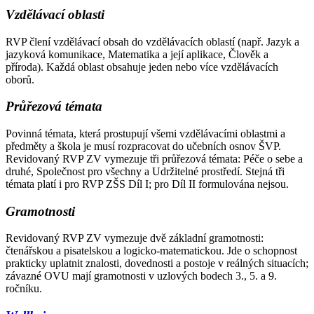
Vzdělávací oblasti
RVP člení vzdělávací obsah do vzdělávacích oblastí (např. Jazyk a
jazyková komunikace, Matematika a její aplikace, Člověk a
příroda). Každá oblast obsahuje jeden nebo více vzdělávacích
oborů.
Průřezová témata
Povinná témata, která prostupují všemi vzdělávacími oblastmi a
předměty a škola je musí rozpracovat do učebních osnov ŠVP.
Revidovaný RVP ZV vymezuje tři průřezová témata: Péče o sebe a
druhé, Společnost pro všechny a Udržitelné prostředí. Stejná tři
témata platí i pro RVP ZŠS Díl I; pro Díl II formulována nejsou.
Gramotnosti
Revidovaný RVP ZV vymezuje dvě základní gramotnosti:
čtenářskou a pisatelskou a logicko-matematickou. Jde o schopnost
prakticky uplatnit znalosti, dovednosti a postoje v reálných situacích;
závazné OVU mají gramotnosti v uzlových bodech 3., 5. a 9.
ročníku.