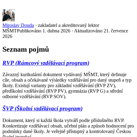
Miroslav Douda
·
zakladatel a akreditovaný lektor
MŠMT
Publikováno 1. dubna 2026 ·
Aktualizováno 21. července
2026
Seznam pojmů
RVP (Rámcový vzdělávací program)
Závazný kurikulární dokument vydávaný MŠMT, který definuje
cíle, obsah a očekávané výsledky vzdělávání pro daný stupeň a typ
školy. Existují varianty pro základní vzdělávání (RVP ZV),
předškolní vzdělávání (RVP PV), gymnázia (RVP G) a střední
odborné vzdělávání (RVP SOV).
ŠVP (Školní vzdělávací program)
Dokument, který si každá škola vytváří podle příslušného RVP.
Konkretizuje vzdělávací obsah, učební plán a způsob hodnocení pro
podmínky dané školy. Je veřejně přístupný a kontrolovaný Českou
školní inspekcí.