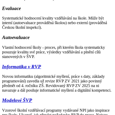
Evaluace
Systematické hodnocení kvality vzdělávání na škole. Může být
interní (autoevaluace prováděná školou) nebo externí (prováděná
Českou školní inspekcí).
Autoevaluace
Vlastní hodnocení školy - proces, při kterém škola systematicky
posuzuje kvalitu své práce, výsledky vzdělávání a plnění cílů
stanovených v ŠVP.
Informatika v RVP
Novou informatiku (algoritmické myšlení, práce s daty, základy
programování) zavedla už revize RVP ZV 2021 jako povinný
předmět od 4. ročníku ZŠ. Revidovaný RVP ZV 2025 na ni
navazuje a dál posiluje informatické myšlení a digitální kompetenci.
Modelové ŠVP
Vzorové školní vzdělávací programy vydávané NPI jako inspirace
pro školy. Ukazují, jak převést požadavky RVP do praxe. Nejsou