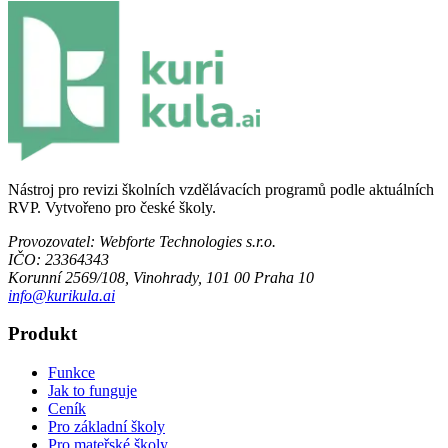
Nástroj pro revizi školních vzdělávacích programů podle aktuálních
RVP. Vytvořeno pro české školy.
Provozovatel:
Webforte Technologies s.r.o.
IČO:
23364343
Korunní 2569/108, Vinohrady, 101 00 Praha 10
info@kurikula.ai
Produkt
Funkce
Jak to funguje
Ceník
Pro základní školy
Pro mateřské školy