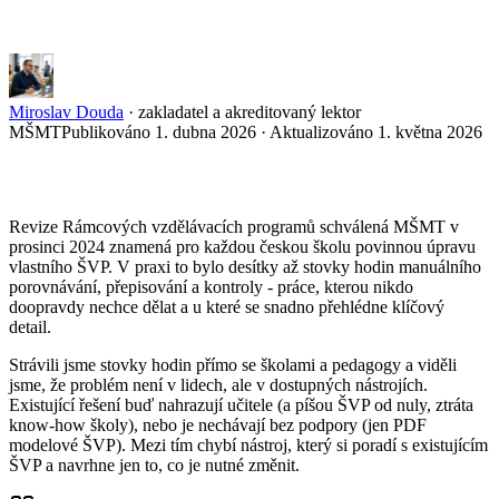
Miroslav Douda
·
zakladatel a akreditovaný lektor
MŠMT
Publikováno 1. dubna 2026 ·
Aktualizováno 1. května 2026
Revize Rámcových vzdělávacích programů schválená MŠMT v
prosinci 2024 znamená pro každou českou školu povinnou úpravu
vlastního ŠVP. V praxi to bylo desítky až stovky hodin manuálního
porovnávání, přepisování a kontroly - práce, kterou nikdo
doopravdy nechce dělat a u které se snadno přehlédne klíčový
detail.
Strávili jsme stovky hodin přímo se školami a pedagogy a viděli
jsme, že problém není v lidech, ale v dostupných nástrojích.
Existující řešení buď nahrazují učitele (a píšou ŠVP od nuly, ztráta
know-how školy), nebo je nechávají bez podpory (jen PDF
modelové ŠVP). Mezi tím chybí nástroj, který si poradí s existujícím
ŠVP a navrhne jen to, co je nutné změnit.