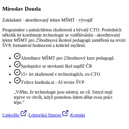
Miroslav Douda
Zakladatel · akreditovaný lektor MŠMT · vývojář
Programátor s patnáctiletou zkušeností a bývalý CTO. Posledních
několik let kombinuje technologie se vzděláváním - akreditovaný
lektor MŠMT pro 25hodinová školení pedagogů zaměřená na revizi
ŠVP, formativní hodnocení a kritické myšlení.
Akreditace MŠMT pro 25hodinový kurz pedagogů
Spolupráce se stovkami škol napříč ČR
15+ let zkušeností v technologiích, ex-CTO
Tvůrce kurikula.ai - AI revize ŠVP
„Věřím, že technologie jsou nástroj, ne cíl. Smysl mají
teprve ve chvíli, když pomohou lidem dělat svou práci
lépe.“
LinkedIn
·
Lektorská činnost
·
Kontakt