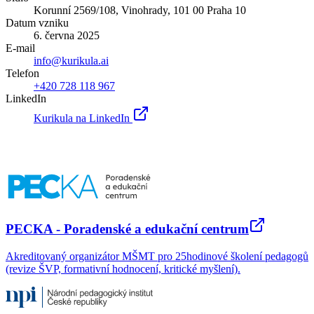
Korunní 2569/108, Vinohrady, 101 00 Praha 10
Datum vzniku
6. června 2025
E-mail
info@kurikula.ai
Telefon
+420 728 118 967
LinkedIn
Kurikula na LinkedIn
PECKA - Poradenské a edukační centrum
Akreditovaný organizátor MŠMT pro 25hodinové školení pedagogů
(revize ŠVP, formativní hodnocení, kritické myšlení).