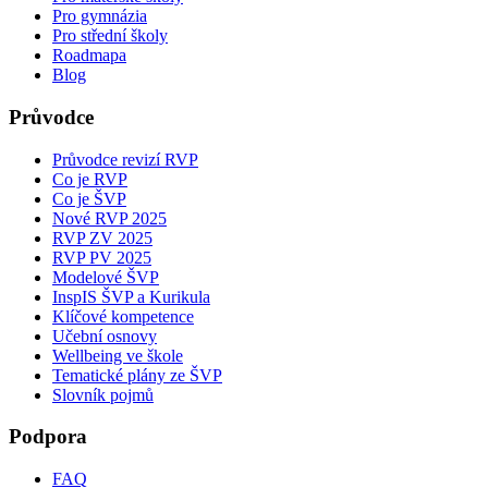
Pro gymnázia
Pro střední školy
Roadmapa
Blog
Průvodce
Průvodce revizí RVP
Co je RVP
Co je ŠVP
Nové RVP 2025
RVP ZV 2025
RVP PV 2025
Modelové ŠVP
InspIS ŠVP a Kurikula
Klíčové kompetence
Učební osnovy
Wellbeing ve škole
Tematické plány ze ŠVP
Slovník pojmů
Podpora
FAQ