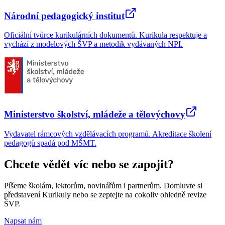
Národní pedagogický institut
Oficiální tvůrce kurikulárních dokumentů. Kurikula respektuje a
vychází z modelových ŠVP a metodik vydávaných NPI.
Ministerstvo školství, mládeže a tělovýchovy
Vydavatel rámcových vzdělávacích programů. Akreditace školení
pedagogů spadá pod MŠMT.
Chcete vědět víc nebo se zapojit?
Píšeme školám, lektorům, novinářům i partnerům. Domluvte si
představení Kurikuly nebo se zeptejte na cokoliv ohledně revize
ŠVP.
Napsat nám