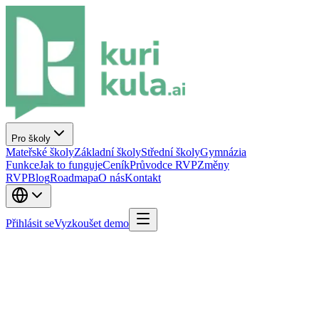
Pro školy
Mateřské školy
Základní školy
Střední školy
Gymnázia
Funkce
Jak to funguje
Ceník
Průvodce RVP
Změny
RVP
Blog
Roadmapa
O nás
Kontakt
Přihlásit se
Vyzkoušet demo