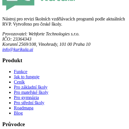
Nástroj pro revizi školních vzdělávacích programů podle aktuálních
RVP. Vytvořeno pro české školy.
Provozovatel:
Webforte Technologies s.r.o.
IČO:
23364343
Korunní 2569/108, Vinohrady, 101 00 Praha 10
info@kurikula.ai
Produkt
Funkce
Jak to funguje
Ceník
Pro základní školy
Pro mateřské školy
Pro gymnázia
Pro střední školy
Roadmapa
Blog
Průvodce