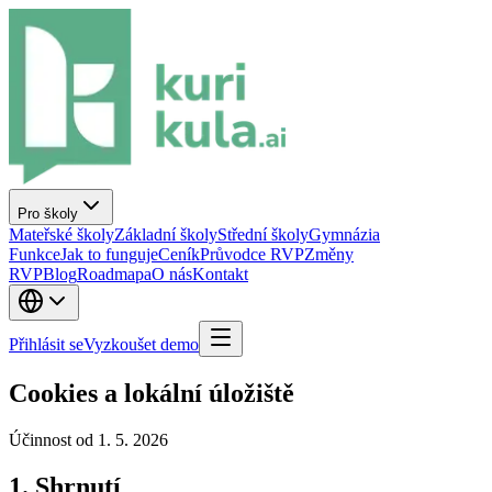
Pro školy
Mateřské školy
Základní školy
Střední školy
Gymnázia
Funkce
Jak to funguje
Ceník
Průvodce RVP
Změny
RVP
Blog
Roadmapa
O nás
Kontakt
Přihlásit se
Vyzkoušet demo
Cookies a lokální úložiště
Účinnost od 1. 5. 2026
1. Shrnutí