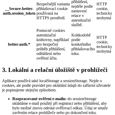
přihlášení,
Bezpečnější varianta
HTTP
nejdéle podle
__Secure-better-
přihlašovací cookie
cookie,
nastavení
auth.session_token
používaná na
technicky
relace v
HTTPS prostředí.
nezbytná
autentizační
službě.
Pomocné cookies
autentizační
Krátkodobě
HTTP
knihovny, například
podle
cookie,
better-auth.*
pro bezpečný
konkrétního
technicky
průběh přihlášení,
přihlašovacího
nezbytná
odhlášení nebo
toku.
ověření účtu.
3. Lokální a relační úložiště v prohlížeči
Aplikace používá také localStorage a sessionStorage. Nejde o
cookies, ale podle pravidel pro ukládání údajů do zařízení uživatele
je popisujeme stejným způsobem.
Rozpracované ověření e-mailu:
do sessionStorage
ukládáme e-mail použitý při registraci nebo přihlášení, aby
bylo možné znovu odeslat ověřovací odkaz. Údaj se smaže
zavřením relace prohlížeče nebo po dokončení toku.