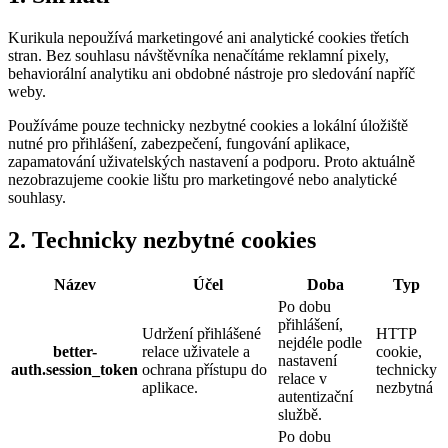
Kurikula nepoužívá marketingové ani analytické cookies třetích
stran. Bez souhlasu návštěvníka nenačítáme reklamní pixely,
behaviorální analytiku ani obdobné nástroje pro sledování napříč
weby.
Používáme pouze technicky nezbytné cookies a lokální úložiště
nutné pro přihlášení, zabezpečení, fungování aplikace,
zapamatování uživatelských nastavení a podporu. Proto aktuálně
nezobrazujeme cookie lištu pro marketingové nebo analytické
souhlasy.
2. Technicky nezbytné cookies
Název
Účel
Doba
Typ
Po dobu
přihlášení,
Udržení přihlášené
HTTP
nejdéle podle
better-
relace uživatele a
cookie,
nastavení
auth.session_token
ochrana přístupu do
technicky
relace v
aplikace.
nezbytná
autentizační
službě.
Po dobu