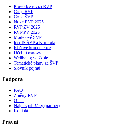
Průvodce revizí RVP
Co je RVP
Co je ŠVP
Nové RVP 2025
RVP ZV 2025
RVP PV 2025
Modelové ŠVP
InspIS ŠVP a Kurikula
Klíčové kompetence
Učební osnovy
Wellbeing ve škole
Tematické plány ze ŠVP
Slovník pojmů
Podpora
FAQ
Změny RVP
O nás
Najdi spolužáky (partner)
Kontakt
Právní