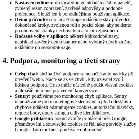
Nastavení editoru:
do localStorage ukládáme šířku panelů,
zvolený režim zobrazení, zavřené nápovědy a podobné
preference. Slouží jen k pohodlnějšímu používání aplikace.
Demo průvodce:
do localStorage ukládáme stav průvodce,
dokončené kroky, zvolenou roli a pozici okna, aby se demo
po obnovení stránky nechovalo matoucím způsobem.
Dočasné volby v aplikaci:
některé krátkodobé stavy,
například zavřený demo banner nebo vybraný návrh změny,
ukládáme do sessionStorage.
4. Podpora, monitoring a třetí strany
Crisp chat:
služba živé podpory se nenačítá automaticky při
otevření webu. Načte se až ve chvíli, kdy uživatel zvolí
lidskou podporu. Crisp může následně použít vlastní cookies
a úložiště potřebné pro vedení konverzace.
Sentry:
používáme pro monitoring chyb aplikace. Sentry
nepoužíváme pro marketingové sledování a před odesláním
chybové události odstraňujeme cookies, autorizační hlavičky,
request body, query string a citlivé identifikátory.
Google přihlášení:
pokud zvolíte přihlášení přes Google,
přesměrování a související cookies se řídí také pravidly služby
Google. Tuto možnost používáte dobrovolně.