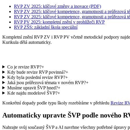
RVP ZV 2025: klíčové změny a inovace (PDF)
RVP ZV 2025: klíčové kompetence, gramotnosti a průřezová té
RVP ZV 2025: klíčové kompetence, gramotnosti a průřezová té
RVP PV 2025: kompletní znění v prohlížeči RVP
RVP ZŠS: základní škola speciální
Kompletní znění RVP ZV i RVP PV včetně metodické podpory najdete 
Kurikula dělá automaticky.
Co je revize RVP?
+
Kdy bude revize RVP povinná?
+
Kdy byla poslední revize RVP?
+
Jaká jsou průřezová témata v novém RVP?
+
Musíme upravit ŠVP hned?
+
Kde najdu modelové ŠVP?
+
Konkrétní dopady podle typu školy rozebíráme v přehledu
Revize R
Automaticky upravte ŠVP podle nového 
Nahrajte svůj současný ŠVP a AI navrhne všechny potřebné úpravy 