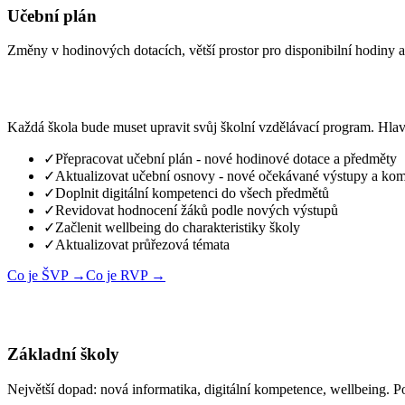
Učební plán
Změny v hodinových dotacích, větší prostor pro disponibilní hodiny
Každá škola bude muset upravit svůj školní vzdělávací program. Hlavn
✓
Přepracovat učební plán - nové hodinové dotace a předměty
✓
Aktualizovat učební osnovy - nové očekávané výstupy a ko
✓
Doplnit digitální kompetenci do všech předmětů
✓
Revidovat hodnocení žáků podle nových výstupů
✓
Začlenit wellbeing do charakteristiky školy
✓
Aktualizovat průřezová témata
Co je ŠVP →
Co je RVP →
Základní školy
Největší dopad: nová informatika, digitální kompetence, wellbeing. P