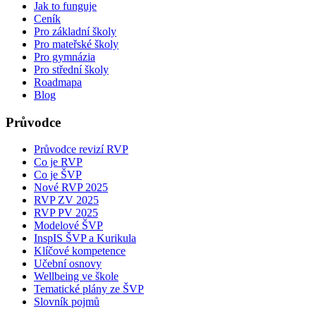
Jak to funguje
Ceník
Pro základní školy
Pro mateřské školy
Pro gymnázia
Pro střední školy
Roadmapa
Blog
Průvodce
Průvodce revizí RVP
Co je RVP
Co je ŠVP
Nové RVP 2025
RVP ZV 2025
RVP PV 2025
Modelové ŠVP
InspIS ŠVP a Kurikula
Klíčové kompetence
Učební osnovy
Wellbeing ve škole
Tematické plány ze ŠVP
Slovník pojmů