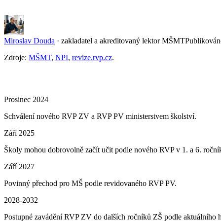
Miroslav Douda
·
zakladatel a akreditovaný lektor MŠMT
Publikován
Zdroje:
MŠMT
,
NPI
,
revize.rvp.cz
.
Prosinec 2024
Schválení nového RVP ZV a RVP PV ministerstvem školství.
Září 2025
Školy mohou dobrovolně začít učit podle nového RVP v 1. a 6. roční
Září 2027
Povinný přechod pro MŠ podle revidovaného RVP PV.
2028-2032
Postupné zavádění RVP ZV do dalších ročníků ZŠ podle aktuálního