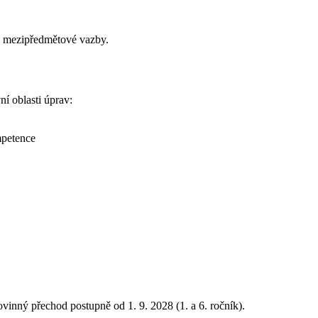
 a mezipředmětové vazby.
í oblasti úprav:
mpetence
ovinný přechod postupně od 1. 9. 2028 (1. a 6. ročník).