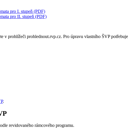
mata pro I. stupeň (PDF)
mata pro II. stupeň (PDF)
v prohlížeči prohlednout.rvp.cz. Pro úpravu vlastního ŠVP potřebuj
VP
.
RVP
podle revidovaného rámcového programu.