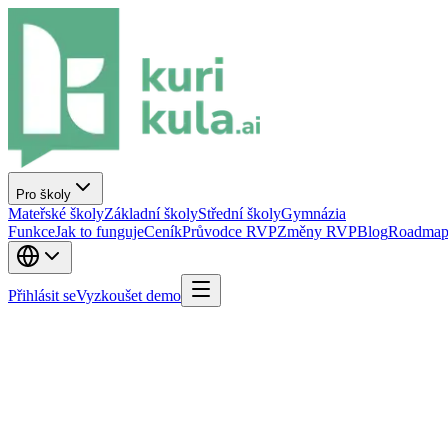
Pro školy
Mateřské školy
Základní školy
Střední školy
Gymnázia
Funkce
Jak to funguje
Ceník
Průvodce RVP
Změny RVP
Blog
Roadmap
Přihlásit se
Vyzkoušet demo